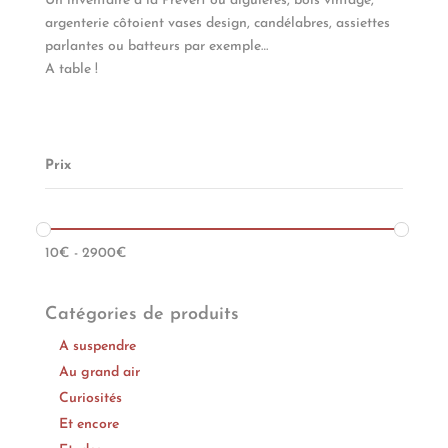
Un inventaire à la Prévert où aiguières, bols vintage,
argenterie côtoient vases design, candélabres, assiettes
parlantes ou batteurs par exemple…
A table !
Prix
10
€
-
2900
€
Catégories de produits
A suspendre
Au grand air
Curiosités
Et encore