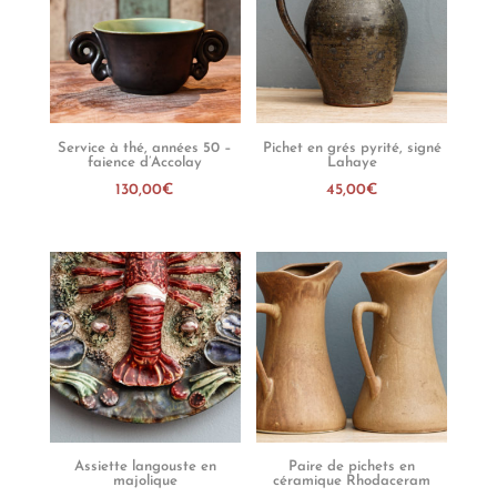
Service à thé, années 50 –
Pichet en grés pyrité, signé
faience d’Accolay
Lahaye
130,00
€
45,00
€
Assiette langouste en
Paire de pichets en
majolique
céramique Rhodaceram