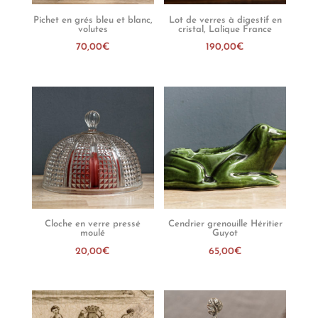
Pichet en grés bleu et blanc,
Lot de verres à digestif en
volutes
cristal, Lalique France
70,00
€
190,00
€
Cloche en verre pressé
Cendrier grenouille Héritier
moulé
Guyot
20,00
€
65,00
€