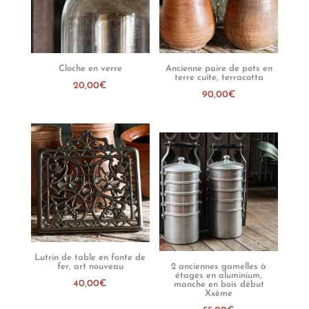
Cloche en verre
Ancienne paire de pots en
terre cuite, terracotta
20,00
€
90,00
€
Lutrin de table en fonte de
fer, art nouveau
2 anciennes gamelles à
étages en aluminium,
40,00
€
manche en bois début
Xxème