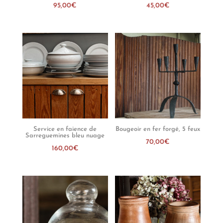
95,00
€
45,00
€
Service en faience de
Bougeoir en fer forgé, 5 feux
Sarreguemines bleu nuage
70,00
€
160,00
€