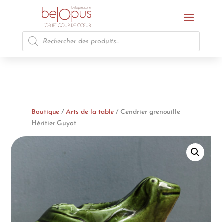
Recherche
de
produits
Boutique
/
Arts de la table
/ Cendrier grenouille
Héritier Guyot