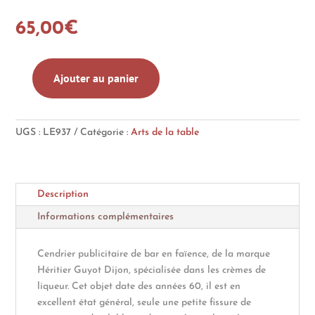
65,00
€
Ajouter au panier
quantité
de
Cendrier
UGS :
LE937
Catégorie :
Arts de la table
grenouille
Héritier
Guyot
Description
Informations complémentaires
Cendrier publicitaire de bar en faïence, de la marque
Héritier Guyot Dijon, spécialisée dans les crèmes de
liqueur. Cet objet date des années 60, il est en
excellent état général, seule une petite fissure de