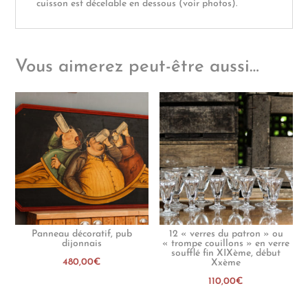
cuisson est décelable en dessous (voir photos).
Vous aimerez peut-être aussi…
Panneau décoratif, pub
12 « verres du patron » ou
dijonnais
« trompe couillons » en verre
soufflé fin XIXème, début
480,00
€
Xxème
110,00
€