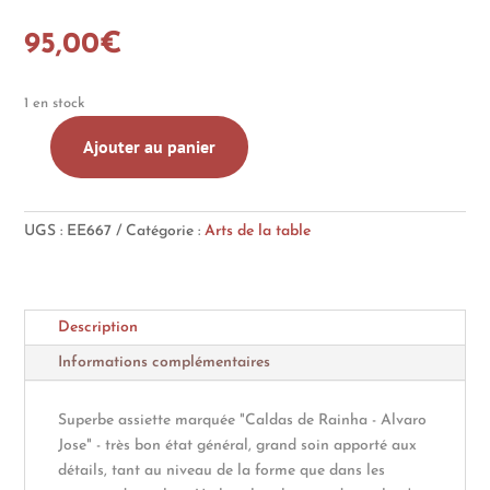
95,00
€
1 en stock
Ajouter au panier
quantité
de
Assiette
UGS :
EE667
Catégorie :
Arts de la table
langouste
en
majolique
Description
Informations complémentaires
Superbe assiette marquée "Caldas de Rainha - Alvaro
Jose" - très bon état général, grand soin apporté aux
détails, tant au niveau de la forme que dans les