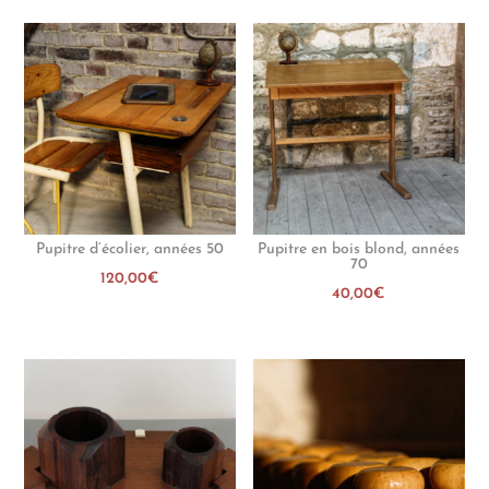
Pupitre d’écolier, années 50
Pupitre en bois blond, années
70
120,00
€
40,00
€