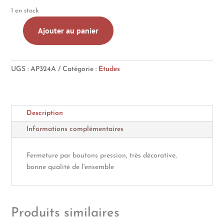
1 en stock
Ajouter au panier
quantité
de
Trousse
UGS :
AP324A
Catégorie :
Etudes
d'écolier
en
cuir
à
Description
3
volets
Informations complémentaires
+
divers
Fermeture par boutons pression, très décorative,
porte
bonne qualité de l'ensemble
plumes,
coupe
papiers...
Produits similaires