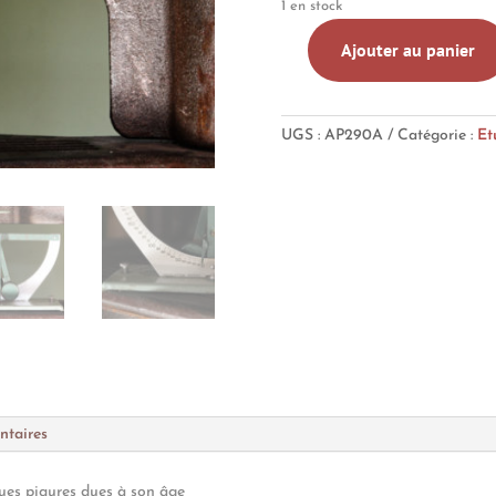
1 en stock
Ajouter au panier
quantité
de
Pèse
UGS :
AP290A
Catégorie :
Et
lettre
vintage
-
marque
Posso
-
250
g
ntaires
ues piqures dues à son âge