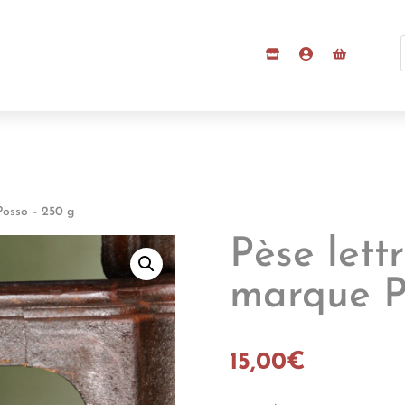
Posso – 250 g
Pèse lett
marque P
15,00
€