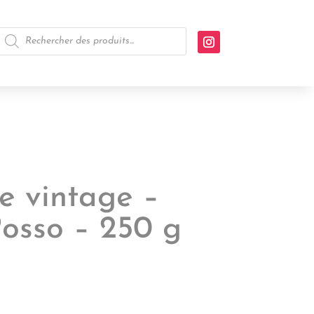
Recherche
de
produits
re vintage –
osso – 250 g