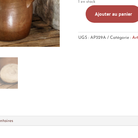
1 en stock
Ajouter au panier
quantité
de
Pot
UGS :
AP329A
Catégorie :
Art
à
graisse
en
grés,
numéro
6
ntaires