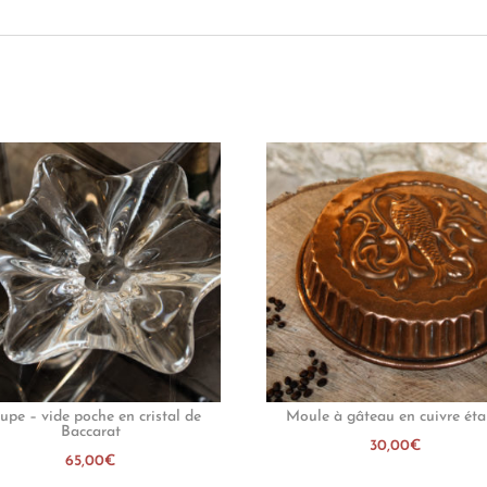
upe – vide poche en cristal de
Moule à gâteau en cuivre ét
Baccarat
30,00
€
65,00
€