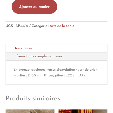
Ajouter au panier
quantité
de
Important
UGS :
AP447A
Catégorie :
Arts de la table
mortier
et
pilon,
ciselures
Description
Informations complémentaires
En bronze, quelques traces d'oxydation (vert de gris),
Mortier : D13.5 cm H11 cm, pilon : L22 cm D3 cm
Produits similaires