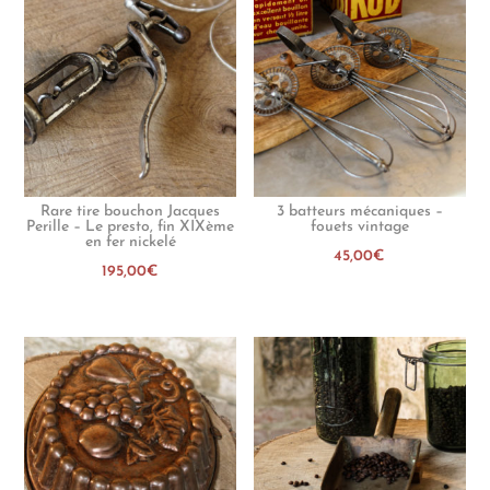
Rare tire bouchon Jacques
3 batteurs mécaniques –
Perille – Le presto, fin XIXème
fouets vintage
en fer nickelé
45,00
€
195,00
€