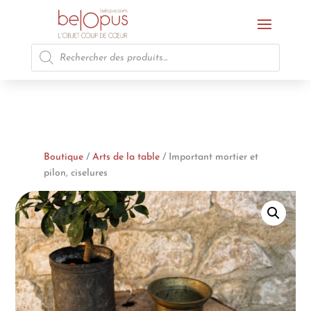
Recherche
de
produits
Boutique
/
Arts de la table
/ Important mortier et
pilon, ciselures