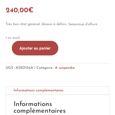
240,00
€
Très bon état général, blason à définir, beaucoup d’allure
1 en stock
Ajouter au panier
quantité
de
Cadre
UGS :
ASSO154A
Catégorie :
A suspendre
et
blason
en
formé
Informations complémentaires
d'écu,
à
Informations
l'aquarelle
complémentaires