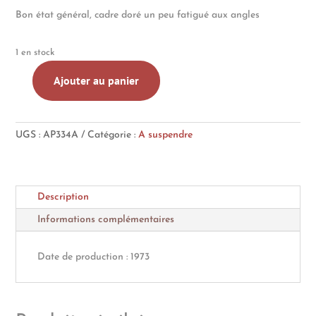
Bon état général, cadre doré un peu fatigué aux angles
1 en stock
Ajouter au panier
quantité
de
Lithographie
UGS :
AP334A
Catégorie :
A suspendre
Léonor
Fini
Le
chat
Description
198/230
signée
Informations complémentaires
au
crayon
Date de production : 1973