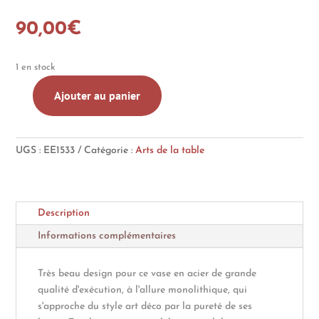
90,00
€
1 en stock
Ajouter au panier
quantité
de
Vase
UGS :
EE1533
Catégorie :
Arts de la table
octogonal
en
acier
martelé,
Description
ciselé
Informations complémentaires
Très beau design pour ce vase en acier de grande
qualité d'exécution, à l'allure monolithique, qui
s'approche du style art déco par la pureté de ses