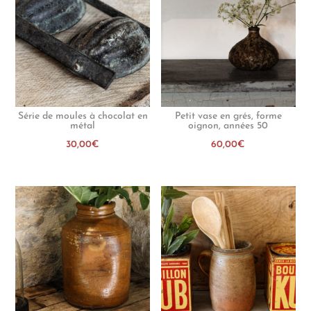
Série de moules à chocolat en
Petit vase en grés, forme
métal
oignon, années 50
30,00
€
60,00
€