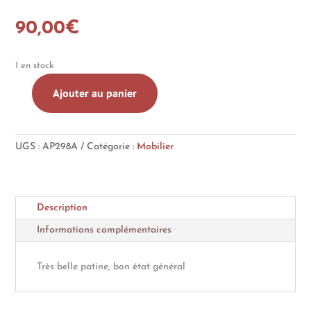
90,00
€
1 en stock
Ajouter au panier
quantité
de
Tabouret
UGS :
AP298A
Catégorie :
Mobilier
brutaliste
tripode,
en
bois
Description
massif
Informations complémentaires
Très belle patine, bon état général