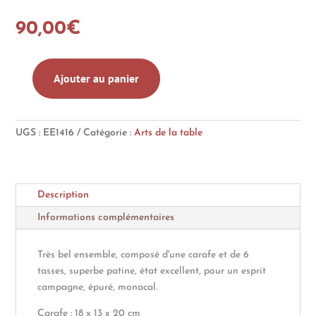
90,00
€
Ajouter au panier
quantité
de
Service
UGS :
EE1416
Catégorie :
Arts de la table
à
orangeade
en
terre
Description
cuite
vernissée
Informations complémentaires
Très bel ensemble, composé d'une carafe et de 6
tasses, superbe patine, état excellent, pour un esprit
campagne, épuré, monacal.
Carafe : 18 x 13 x 20 cm