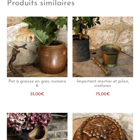
Produits similaires
Pot à graisse en grés, numéro
Important mortier et pilon,
6
ciselures
35,00
€
75,00
€