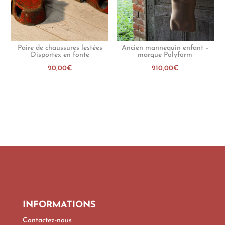
Paire de chaussures lestées
Ancien mannequin enfant –
Disportex en fonte
marque Polyform
20,00
€
210,00
€
INFORMATIONS
Contactez-nous