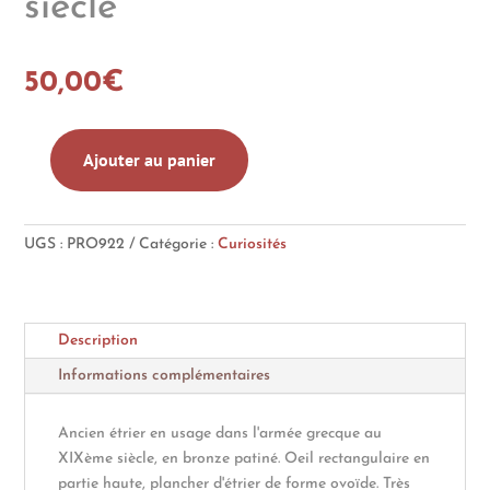
siècle
50,00
€
Ajouter au panier
quantité
de
Rare
UGS :
PRO922
Catégorie :
Curiosités
étrier-
éperon
grec
en
Description
bronze
-
Informations complémentaires
XIXème
siècle
Ancien étrier en usage dans l'armée grecque au
XIXème siècle, en bronze patiné. Oeil rectangulaire en
partie haute, plancher d'étrier de forme ovoïde. Très