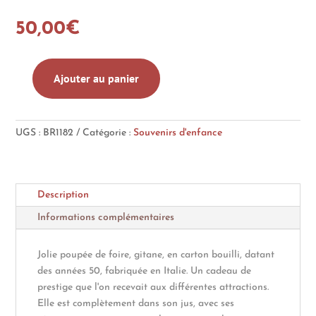
50,00
€
Ajouter au panier
quantité
de
Poupée
UGS :
BR1182
Catégorie :
Souvenirs d'enfance
en
carton
bouilli,
années
Description
50,
Italie
Informations complémentaires
Jolie poupée de foire, gitane, en carton bouilli, datant
des années 50, fabriquée en Italie. Un cadeau de
prestige que l'on recevait aux différentes attractions.
Elle est complètement dans son jus, avec ses