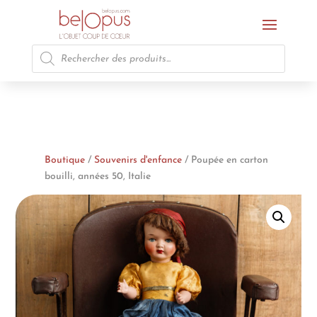
Recherche
de
produits
Boutique
/
Souvenirs d'enfance
/ Poupée en carton
bouilli, années 50, Italie