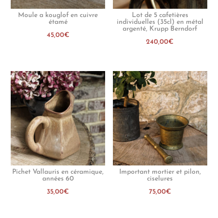
Moule a kouglof en cuivre
Lot de 5 cafetières
étamé
individuelles (35cl) en métal
argenté, Krupp Berndorf
45,00
€
240,00
€
Pichet Vallauris en céramique,
Important mortier et pilon,
années 60
ciselures
35,00
€
75,00
€