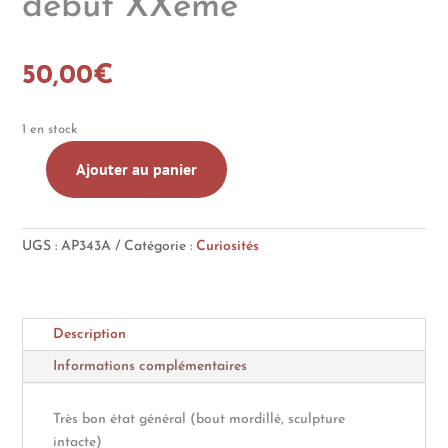
début XXème
50,00
€
1 en stock
Ajouter au panier
quantité
de
Pipe
UGS :
AP343A
Catégorie :
Curiosités
en
bois
de
bruyère,
Description
sculptée
Marianne,
Informations complémentaires
début
XXème
Très bon état général (bout mordillé, sculpture
intacte)