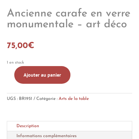
Ancienne carafe en verre
monumentale – art déco
75,00
€
1 en stock
Ajouter au panier
quantité
de
Ancienne
UGS :
BR1951
Catégorie :
Arts de la table
carafe
en
verre
monumentale
Description
-
art
Informations complémentaires